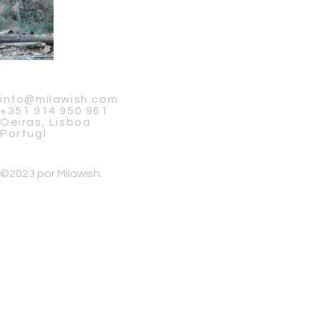
info@milawish.com
+351 914 950 961
Oeiras, Lisboa
Portugl
©2023 por Milawish.