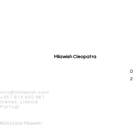
Milawish Cleopatra
D
2
info@milawish.com
+351 914 950 961
Oeiras, Lisboa
Portugl
©2023 por Milawish.